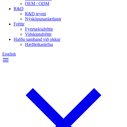
OEM / ODM
R&D
R&D teymi
Nýsköpunaráætlanir
Fréttir
Fyrirtækjafréttir
Viðskiptafréttir
Hafðu samband við okkur
Hæfileikastefna
English