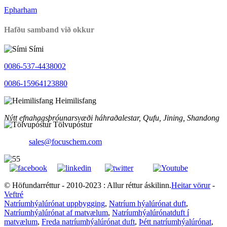
Epharham
Hafðu samband við okkur
Sími
0086-537-4438002
0086-15964123880
Heimilisfang
Nýtt efnahagsþróunarsvæði háhraðalestar, Qufu, Jining, Shandong
Tölvupóstur
sales@focuschem.com
© Höfundarréttur - 2010-2023 : Allur réttur áskilinn.
Heitar vörur
-
Veftré
Natríumhýalúrónat uppbygging
,
Natríum hýalúrónat duft
,
Natríumhýalúrónat af matvælum
,
Natríumhýalúrónatduft í
matvælum
,
Freda natríumhýalúrónat duft
,
Þétt natríumhýalúrónat
,