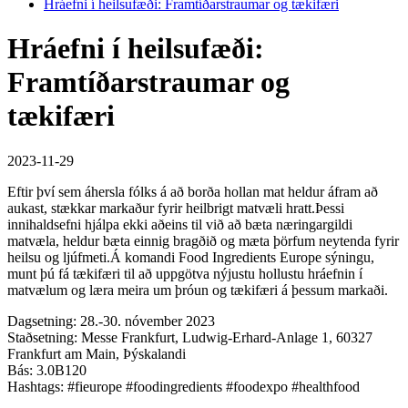
Hráefni í heilsufæði: Framtíðarstraumar og tækifæri
Hráefni í heilsufæði:
Framtíðarstraumar og
tækifæri
2023-11-29
Eftir því sem áhersla fólks á að borða hollan mat heldur áfram að
aukast, stækkar markaður fyrir heilbrigt matvæli hratt.Þessi
innihaldsefni hjálpa ekki aðeins til við að bæta næringargildi
matvæla, heldur bæta einnig bragðið og mæta þörfum neytenda fyrir
heilsu og ljúfmeti.Á komandi Food Ingredients Europe sýningu,
munt þú fá tækifæri til að uppgötva nýjustu hollustu hráefnin í
matvælum og læra meira um þróun og tækifæri á þessum markaði.
Dagsetning: 28.-30. nóvember 2023
Staðsetning: Messe Frankfurt, Ludwig-Erhard-Anlage 1, 60327
Frankfurt am Main, Þýskalandi
Bás: 3.0B120
Hashtags: #fieurope #foodingredients #foodexpo #healthfood