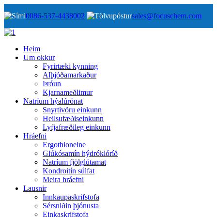
0086-537-4438002
sales@focuschem.com
Heim
Um okkur
Fyrirtæki kynning
Alþjóðamarkaður
Þróun
Kjarnameðlimur
Natríum hýalúrónat
Snyrtivöru einkunn
Heilsufæðiseinkunn
Lyfjafræðileg einkunn
Hráefni
Ergothioneine
Glúkósamín hýdróklóríð
Natríum fjölglútamat
Kondroitín súlfat
Meira hráefni
Lausnir
Innkaupaskrifstofa
Sérsniðin þjónusta
Einkaskrifstofa