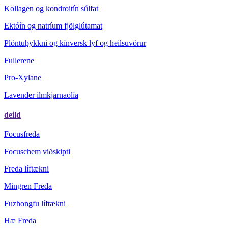
Kollagen og kondroitín súlfat
Ektóín og natríum fjölglútamat
Plöntuþykkni og kínversk lyf og heilsuvörur
Fullerene
Pro-Xylane
Lavender ilmkjarnaolía
deild
Focusfreda
Focuschem viðskipti
Freda líftækni
Mingren Freda
Fuzhongfu líftækni
Hæ Freda