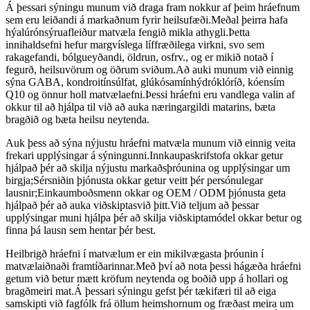
Á þessari sýningu munum við draga fram nokkur af þeim hráefnum
sem eru leiðandi á markaðnum fyrir heilsufæði.Meðal þeirra hafa
hýalúrónsýruafleiður matvæla fengið mikla athygli.Þetta
innihaldsefni hefur margvíslega líffræðilega virkni, svo sem
rakagefandi, bólgueyðandi, öldrun, osfrv., og er mikið notað í
fegurð, heilsuvörum og öðrum sviðum.Að auki munum við einnig
sýna GABA, kondroitínsúlfat, glúkósamínhýdróklóríð, kóensím
Q10 og önnur holl matvælaefni.Þessi hráefni eru vandlega valin af
okkur til að hjálpa til við að auka næringargildi matarins, bæta
bragðið og bæta heilsu neytenda.
Auk þess að sýna nýjustu hráefni matvæla munum við einnig veita
frekari upplýsingar á sýningunni.Innkaupaskrifstofa okkar getur
hjálpað þér að skilja nýjustu markaðsþróunina og upplýsingar um
birgja;Sérsniðin þjónusta okkar getur veitt þér persónulegar
lausnir;Einkaumboðsmenn okkar og OEM / ODM þjónusta geta
hjálpað þér að auka viðskiptasvið þitt.Við teljum að þessar
upplýsingar muni hjálpa þér að skilja viðskiptamódel okkar betur og
finna þá lausn sem hentar þér best.
Heilbrigð hráefni í matvælum er ein mikilvægasta þróunin í
matvælaiðnaði framtíðarinnar.Með því að nota þessi hágæða hráefni
getum við betur mætt kröfum neytenda og boðið upp á hollari og
bragðmeiri mat.Á þessari sýningu gefst þér tækifæri til að eiga
samskipti við fagfólk frá öllum heimshornum og fræðast meira um