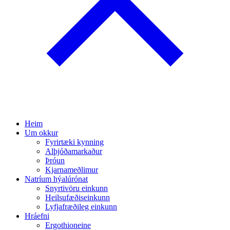
Heim
Um okkur
Fyrirtæki kynning
Alþjóðamarkaður
Þróun
Kjarnameðlimur
Natríum hýalúrónat
Snyrtivöru einkunn
Heilsufæðiseinkunn
Lyfjafræðileg einkunn
Hráefni
Ergothioneine