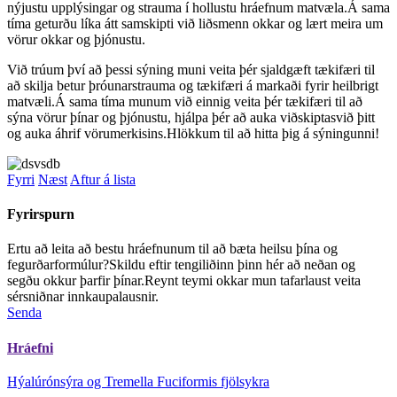
nýjustu upplýsingar og strauma í hollustu hráefnum matvæla.Á sama
tíma geturðu líka átt samskipti við liðsmenn okkar og lært meira um
vörur okkar og þjónustu.
Við trúum því að þessi sýning muni veita þér sjaldgæft tækifæri til
að skilja betur þróunarstrauma og tækifæri á markaði fyrir heilbrigt
matvæli.Á sama tíma munum við einnig veita þér tækifæri til að
sýna vörur þínar og þjónustu, hjálpa þér að auka viðskiptasvið þitt
og auka áhrif vörumerkisins.Hlökkum til að hitta þig á sýningunni!
Fyrri
Næst
Aftur á lista
Fyrirspurn
Ertu að leita að bestu hráefnunum til að bæta heilsu þína og
fegurðarformúlur?Skildu eftir tengiliðinn þinn hér að neðan og
segðu okkur þarfir þínar.Reynt teymi okkar mun tafarlaust veita
sérsniðnar innkaupalausnir.
Senda
Hráefni
Hýalúrónsýra og Tremella Fuciformis fjölsykra