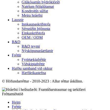
Glúkósamín hýdróklóríð
Natríum fjölglútamat
Kondroitín súlfat
Meira hráefni
Lausnir
Innkaupaskrifstofa
Sérsniðin þjónusta
Einkaskrifstofa
OEM / ODM
R&D
R&D teymi
Nýsköpunaráætlanir
Fréttir
Fyrirtækjafréttir
Viðskiptafréttir
Hafðu samband við okkur
Hæfileikastefna
© Höfundarréttur - 2010-2023 : Allur réttur áskilinn.
Fréttamiðstöð
Heim
Fréttir