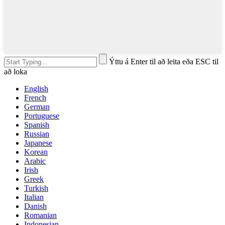
Ýttu á Enter til að leita eða ESC til
að loka
English
French
German
Portuguese
Spanish
Russian
Japanese
Korean
Arabic
Irish
Greek
Turkish
Italian
Danish
Romanian
Indonesian